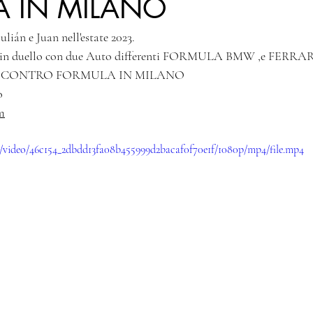
A IN MILANO
lián e Juan nell'estate 2023. 
in duello con due Auto differenti FORMULA BMW ,e FERRARI
RARI CONTRO FORMULA IN MILANO
o
m
om/video/46c154_2dbdd13fa08b455999d2bacaf0f70e1f/1080p/mp4/file.mp4