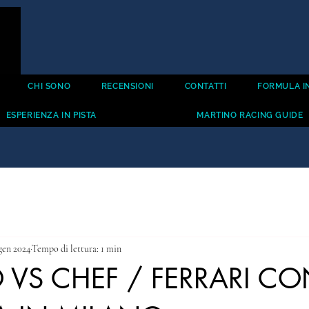
CHI SONO
RECENSIONI
CONTATTI
FORMULA IN
ESPERIENZA IN PISTA
MARTINO RACING GUIDE
gen 2024
Tempo di lettura: 1 min
VS CHEF / FERRARI C